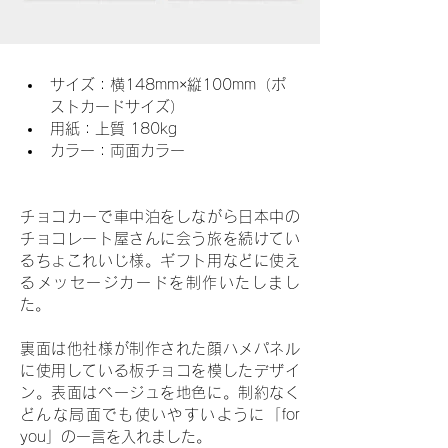
サイズ：
横148mm×縦100mm（ポ
ストカードサイズ）
用紙：上質 180kg
カラー：両面カラー
チョコカーで車中泊をしながら日本中の
チョコレート屋さんに会う旅を続けてい
るちょこれいじ様。ギフト用などに使え
るメッセージカードを制作いたしまし
た。
裏面は他社様が制作された顔ハメパネル
に使用している板チョコを模したデザイ
ン。表面はベージュを地色に。制約なく
どんな局面でも使いやすいように「for 
you」の一言を入れました。