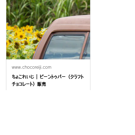
www.chocoreiji.com
ちょこれいじ | ビーントゥバー（クラフト
チョコレート）販売
チョコレートコンシェルジュ「ちょこ
れいじ」こと野口麗次のオフィシャル
サイトです。厳選したビーントゥバー
(クラフトチョコレート）のネット通
販、卸販売、催事・イベント出店など
を行っています。日本中のビーントゥ
バー職人と消費者の架け橋になる事業
を展開中。