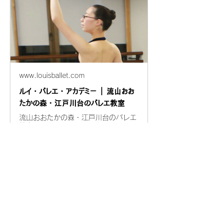
www.louisballet.com
ルイ・バレエ・アカデミー | 流山おお
たかの森・江戸川台のバレエ教室
流山おおたかの森・江戸川台のバレエ
教室、ルイ・バレエ・アカデミーで
す。0歳児からシニアまでOK！50代
や60代以降のミドルやシニアの大人
バレエもフィットネス感覚で大人気。
もちろん、プロを目指す方には世界基
準の指導を。お気軽に無料体験へどう
ぞ。