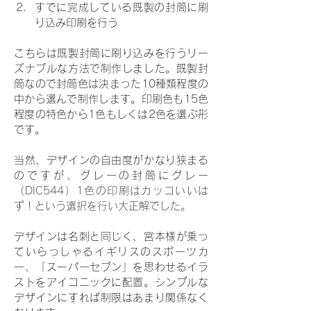
すでに完成している既製の封筒に刷
り込み印刷を行う
こちらは既製封筒に刷り込みを行うリー
ズナブルな方法で制作しました。既製封
筒なので封筒色は決まった10種類程度の
中から選んで制作します。印刷色も15色
程度の特色から1色もしくは2色を選ぶ形
です。
当然、デザインの自由度がかなり狭まる
のですが、グレーの封筒にグレー
（
DIC544）1色の印刷はカッコいいは
ず！という選択を行い大正解でした。
デザインは名刺と同じく、
宮本様が乗っ
ていらっしゃるイギリスのスポーツカ
ー、「スーパーセブン」を思わせるイラ
ストをアイコニックに配置。シンプルな
デザインにすれば制限はあまり関係なく