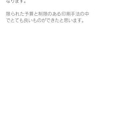
なります。
限られた予算と制限のある印刷手法の中
でとても良いものができたと思います。
名刺はこちら
レーザー彫刻サインプレート（表示板）
はこちら
< Previous
Next >
一覧へ戻る