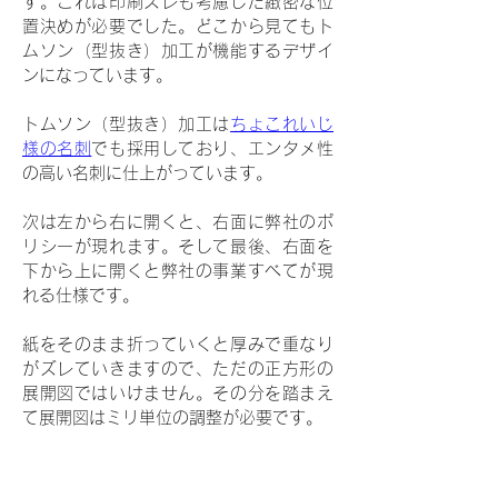
す。これは印刷ズレも考慮した緻密な位
置決めが必要でした。どこから見てもト
ムソン（型抜き）加工が機能するデザイ
ンになっています。
トムソン（型抜き）加工は
ちょこれいじ
様の名刺
でも採用しており、エンタメ性
の高い名刺に仕上がっています。
次は左から右に開くと、右面に弊社のポ
リシーが現れます。そして最後、右面を
下から上に開くと弊社の事業すべてが現
れる仕様です。
紙をそのまま折っていくと厚みで重なり
がズレていきますので、ただの正方形の
展開図ではいけません。その分を踏まえ
て展開図はミリ単位の調整が必要です。
これだけ込み入ったものは印刷・加工も
値が張りますので、失敗しないよう慎重