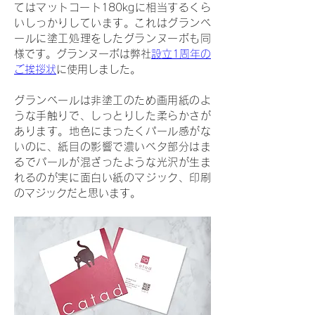
てはマットコート180kgに相当するくら
いしっかりしています。これはグランベ
ールに塗工処理をしたグランヌーボも同
様です。グランヌーボは弊社
設立1周年の
ご挨拶状
に使用しました。
グランベールは非塗工のため画用紙のよ
うな手触りで、しっとりした柔らかさが
あります。地色にまったくパール感がな
いのに、紙目の影響で濃いベタ部分はま
るでパールが混ざったような光沢が生ま
れるのが実に面白い紙のマジック、印刷
のマジックだと思います。