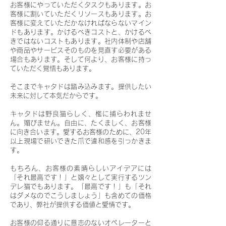
お客様にやっていただくタスクもあります。お
客様に割いていただくリソースもあります。お
客様に変えていただかなければならないマイン
ドもあります。かけるべきコストと、かけるべ
きではないコストもあります。社内体制や店舗
や商品やサービスそのものを見直す必要がある
場合もあります。そして何より、お客様に持っ
ていただく覚悟もあります。
そこまでキャタドは踏み込みます。提供したい
未来に対して本気だからです。
キャタドは野良猫らしく、檻に捕らわれませ
ん。媚びません。自由に、たくましく、お客様
に向き合います。愛するお客様のために、20年
以上現場で研いできた爪で違和感を引っかきま
す。
もちろん、お客様の素晴らしいアイデアには
「それ最高です！」と嬉々として実行するツン
デレ猫でもあります。「最高です！」も「それ
はダメなのでこうしましょう」も含めての価格
であり、弊社が提供する価値と愛情です。
お客様の仰る通りに意志のないオペレーターと