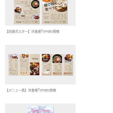
【店頭ポスター】洋食屋Tomato畑様
【メニュー表】洋食屋Tomato畑様