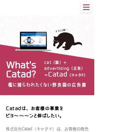
What's
cat（猫）＋
advertising（広告）
Catad?
Catad
＝
（キャタド）
​檻に捕らわれたくない野良猫の広告屋
ビヨ～～～ン
Catadは、お客様の事業を
ビヨ～～～ンと伸ばしたい。
株式会社Catad（キャタド）は、お客様の商売