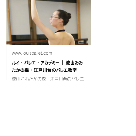
www.louisballet.com
ルイ・バレエ・アカデミー | 流山おお
たかの森・江戸川台のバレエ教室
流山おおたかの森・江戸川台のバレエ
教室、ルイ・バレエ・アカデミーで
す。0歳児からシニアまでOK！50代
や60代以降のミドルやシニアの大人
バレエもフィットネス感覚で大人気。
もちろん、プロを目指す方には世界基
準の指導を。お気軽に無料体験へどう
ぞ。