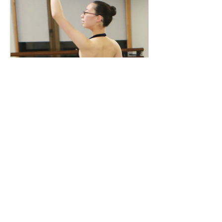
www.louisballet.com
ルイ・バレエ・アカデミー | 流山おお
たかの森・江戸川台のバレエ教室
流山おおたかの森・江戸川台のバレエ
教室、ルイ・バレエ・アカデミーで
す。0歳児からシニアまでOK！50代
や60代以降のミドルやシニアの大人
バレエもフィットネス感覚で大人気。
もちろん、プロを目指す方には世界基
準の指導を。お気軽に無料体験へどう
ぞ。